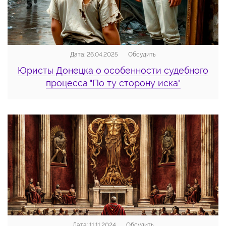
Дата: 26.04.2025
Обсудить
Юристы Донецка о особенности судебного
процесса "По ту сторону иска"
Дата: 11.11.2024
Обсудить